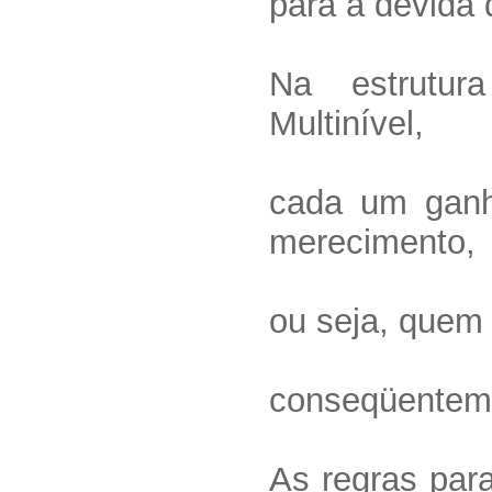
para a devida 
Na estrutur
Multinível,
cada um ganh
merecimento,
ou seja, quem 
conseqüenteme
As regras para