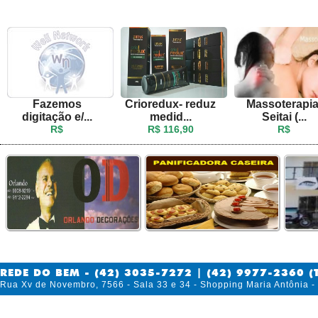
Fazemos
Crioredux- reduz
Massoterapia
digitação e/...
medid...
Seitai (...
R$
R$ 116,90
R$
REDE DO BEM - (42) 3035-7272 | (42) 9977-2360 (
Rua Xv de Novembro, 7566 - Sala 33 e 34 - Shopping Maria Antônia 