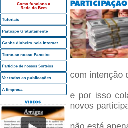
PARTICIPAÇÃO
Como funciona a
Rede do Bem
Tutoriais
Participe Gratuitamente
Ganhe dinheiro pela Internet
Torne-se nosso Parceiro
Participe de nossos Sorteios
com intenção 
Ver todas as publicações
A Empresa
e por isso co
VÍDEOS
novos particip
não está apen