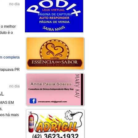
no dia
 o melhor
duto é o
m completa
rapuava PR
no dia
AL
RMAS EM
s,
mos há mais