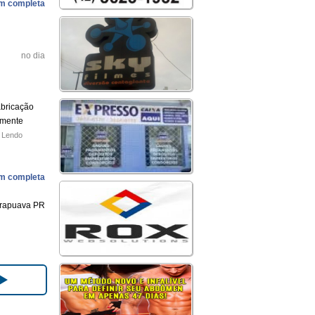
m completa
no dia
bricação
lmente
r Lendo
m completa
rapuava PR