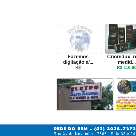
Fazemos
Crioredux- 
digitação e/...
medid...
R$
R$ 116,9
REDE DO BEM - (42) 3035-7272
Rua Xv de Novembro, 7566 - Sala 33 e 34