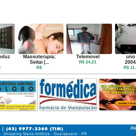
reduz
Massoterapia;
Telemovel
uno 
Seitai (...
R$ 24,21
2004
0
R$
R$ 11
292
 | (42) 9977-2360 (TIM)
 - Shopping Maria Antônia - Guarapuava - PR