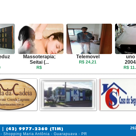
reduz
Massoterapia;
Telemovel
uno 
Seitai (...
R$ 24,21
2004
0
R$
R$ 11
292
 | (42) 9977-2360 (TIM)
 - Shopping Maria Antônia - Guarapuava - PR