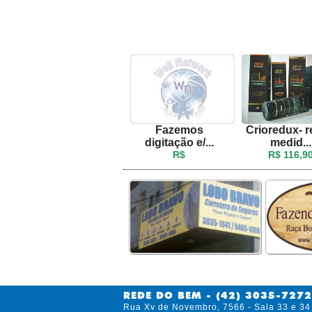
Fazemos
Crioredux- 
digitação e/...
medid...
R$
R$ 116,9
REDE DO BEM - (42) 3035-7272
Rua Xv de Novembro, 7566 - Sala 33 e 34