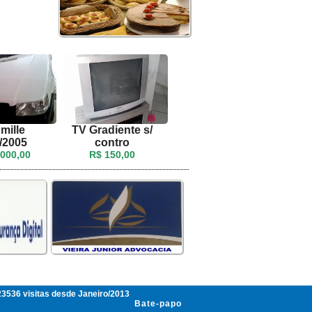
mille
TV Gradiente s/
/2005
contro
.000,00
R$ 150,00
3536 visitas desde Janeiro/2013
Bate-papo