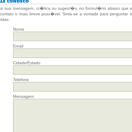
E CONOSCO
xe sua mensagem, cr�tica ou sugest�o, no formul�rio abaixo que 
contato o mais breve poss�vel. Sinta-se a vontade para perguntar e 
idas.
Nome
Email
Cidade/Estado
Telefone
Mensagem