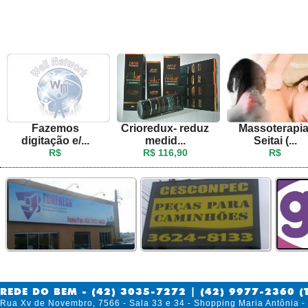
Fazemos
Crioredux- reduz
Massoterapia
digitação e/...
medid...
Seitai (...
R$
R$ 116,90
R$
REDE DO BEM - (42) 3035-7272 | (42) 9977-2360 (
Rua Xv de Novembro, 7566 - Sala 33 e 34 - Shopping Maria Antônia 