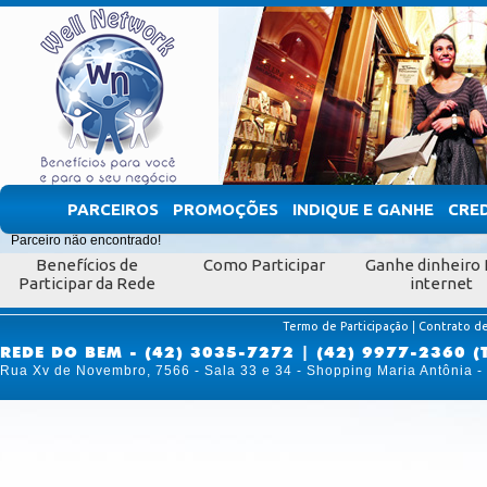
PARCEIROS
PROMOÇÕES
INDIQUE E GANHE
CRE
Parceiro não encontrado!
Benefícios de
Como Participar
Ganhe dinheiro 
Participar da Rede
internet
|
Termo de Participação
Contrato de
REDE DO BEM - (42) 3035-7272 | (42) 9977-2360 (
Rua Xv de Novembro, 7566 - Sala 33 e 34 - Shopping Maria Antônia 