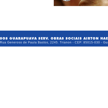
SOS GUARAPUAVA SERV. OBRAS SOCIAIS AIRTON HAE
Rua Generoso de Paula Bastos, 2245. Trianon - CEP: 85015-030 - G