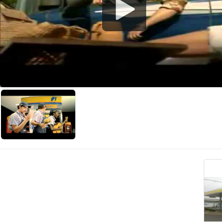
"POSTOS WOUK - QUALIDADE EM PRODUTO
VISITE NOSSAS UNIDADES:
POSTO WOUK XV:
042-3623-5992 - 3622-3028
Rua XV de Novembro, 6493
Alto da XV - Guarapuava
- Pr
POSTO WOUK SALDANHA(24h):
042-3623-6748 - 3623-4
Rua Saldanha Marinho, 1895
Centro - Guarapuava - Pr
POSTO WOUK BONSUCESSO:
042-3624-7709 - 3624-245
(Lava Car)
Av Ver Sebastião C Ribas, 1071
Bonsucesso - Guarapuava Pr
E-MAIL:
xv@wouk.com.br
SITE:
WWW.IPIRANGA.COM.BR