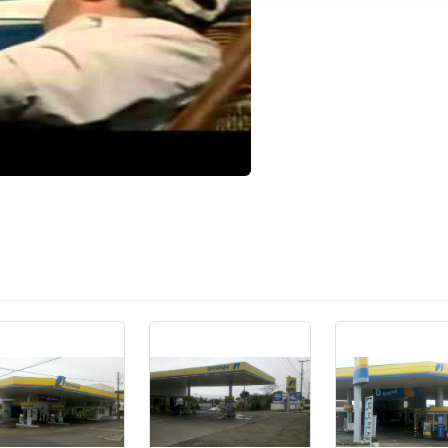
S E SERVIÇOS"
141
6