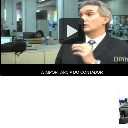
maneira de atender e prestar serviços, na áre
contabilidade.
Dedicação, Transparência e Seriedade, 
características comuns, em suas atividades de:
- ABERTURAS DE EMPRESAS;
- ALTERAÇÕES E BAIXAS;
- IMPOSTO DE RENDA E ITR
E DEMAIS SERVIÇOS CONTÁBEIS.
Além de muita experiência o
ESCRITÓ
CONTÁBIL GLOBO
, oferece também aos s
A IMPORTÂNCIA DO CONTADOR
clientes, os programas contábeis, m
sofisticados da atualidade.
VISITE-NOS:
Rua Marechal Floriano Peixoto, 1811
Cupertinópolis - Guarapuava Pr