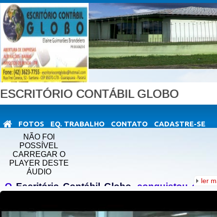
ESCRITÓRIO CONTÁBIL GLOBO
FOTOS
EQ. TRABALHO
CONTATO
CADASTRE-SE
NÃO FOI
POSSÍVEL
CARREGAR O
PLAYER DESTE
ÁUDIO
ler m
O
Escritório Contábil Globo
, conquistou ao l
dos seus 30 anos de existência, a confianç
seus clientes e o respeito de quem conhece