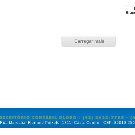
Brand
Carregar mais
ESCRITÓRIO CONTÁBIL GLOBO - (42) 3623-7755 - (
Rua Marechal Floriano Peixoto, 1811- Casa. Centro - CEP: 85010-25