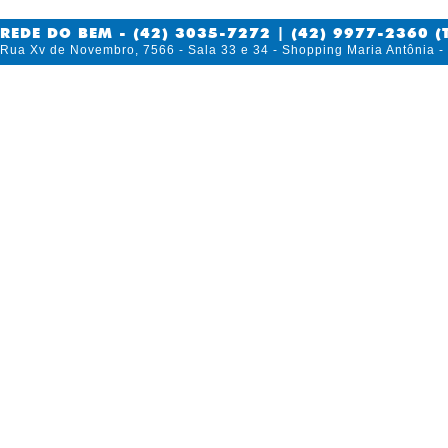
REDE DO BEM - (42) 3035-7272 | (42) 9977-2360 (
Rua Xv de Novembro, 7566 - Sala 33 e 34 - Shopping Maria Antônia 